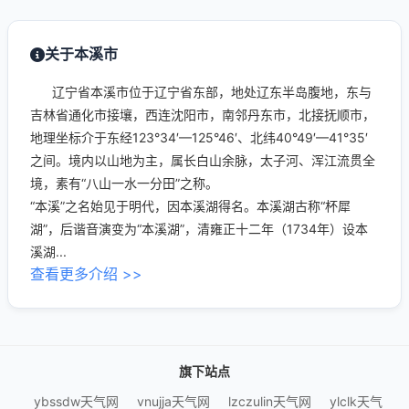
关于本溪市
辽宁省本溪市位于辽宁省东部，地处辽东半岛腹地，东与
吉林省通化市接壤，西连沈阳市，南邻丹东市，北接抚顺市，
地理坐标介于东经123°34′—125°46′、北纬40°49′—41°35′
之间。境内以山地为主，属长白山余脉，太子河、浑江流贯全
境，素有“八山一水一分田”之称。
“本溪”之名始见于明代，因本溪湖得名。本溪湖古称“杯犀
湖”，后谐音演变为“本溪湖”，清雍正十二年（1734年）设本
溪湖...
查看更多介绍 >>
旗下站点
ybssdw天气网
vnujja天气网
lzczulin天气网
ylclk天气