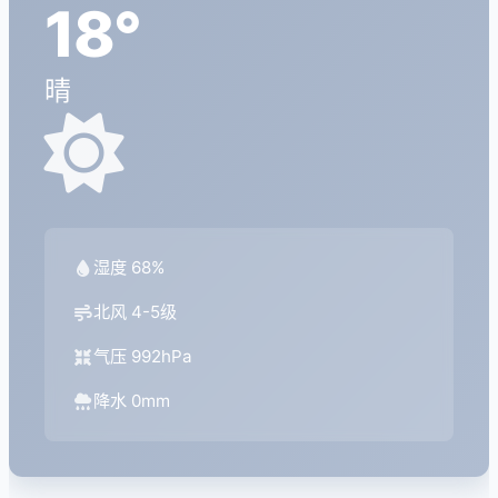
18°
晴
湿度 68%
北风 4-5级
气压 992hPa
降水 0mm