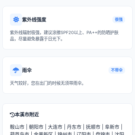
紫外线强度
很强
紫外线辐射极强，建议涂擦SPF20以上、PA++的防晒护肤
品，尽量避免暴露于日光下。
雨伞
不带伞
天气较好，您在出门的时候无须带雨伞。
本溪市附近
鞍山市
|
朝阳市
|
大连市
|
丹东市
|
抚顺市
|
阜新市
|
葫芦岛市
|
金普新区
|
锦州市
|
辽阳市
|
盘锦市
|
沈阳