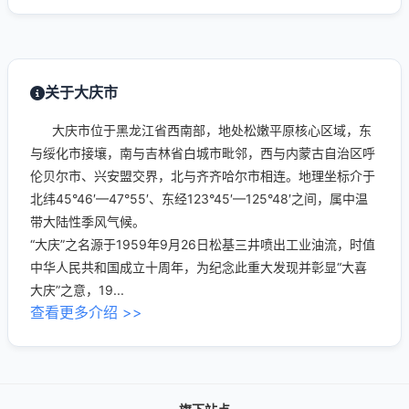
关于大庆市
大庆市位于黑龙江省西南部，地处松嫩平原核心区域，东
与绥化市接壤，南与吉林省白城市毗邻，西与内蒙古自治区呼
伦贝尔市、兴安盟交界，北与齐齐哈尔市相连。地理坐标介于
北纬45°46′—47°55′、东经123°45′—125°48′之间，属中温
带大陆性季风气候。
“大庆”之名源于1959年9月26日松基三井喷出工业油流，时值
中华人民共和国成立十周年，为纪念此重大发现并彰显“大喜
大庆”之意，19...
查看更多介绍 >>