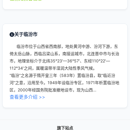
关于临汾市
临汾市位于山西省西南部，地处黄河中游、汾河下游，东
倚太岳山脉，西临吕梁山系，南接运城市，北连晋中市与长治
市，地理坐标介于北纬35°23′—36°57′、东经110°22′—
112°34′之间，属暖温带半湿润大陆性季风气候。
“临汾”之名源于隋开皇三年（583年）置临汾县，取“临近汾
河”之意，沿用至今。1949年设临汾专区，1971年析置临汾地
区，2000年经国务院批准撤地设市，现为山西...
查看更多介绍 >>
旗下站点