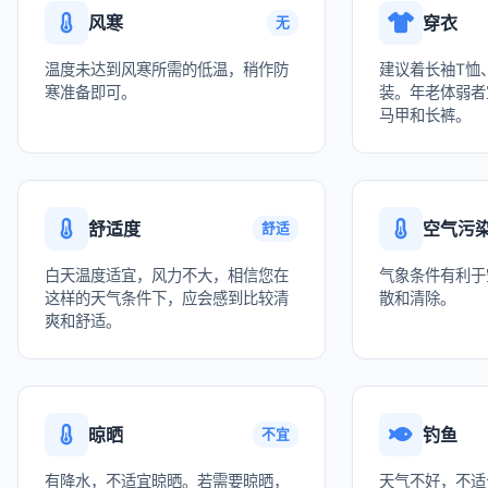
风寒
穿衣
无
温度未达到风寒所需的低温，稍作防
建议着长袖T恤
寒准备即可。
装。年老体弱者
马甲和长裤。
舒适度
空气污
舒适
白天温度适宜，风力不大，相信您在
气象条件有利于
这样的天气条件下，应会感到比较清
散和清除。
爽和舒适。
晾晒
钓鱼
不宜
有降水，不适宜晾晒。若需要晾晒，
天气不好，不适