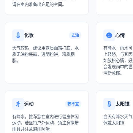
请在室内准备出充足的空间。
化妆
心情
去油
天气较热，建议用露质面霜打底，水
有降水，雨水可
质无油粉底霜，透明粉饼，粉质胭
上轻愁，与其因
脂。
如放松心情，好
会发现雨中的世
清新葱郁。
运动
太阳镜
较不宜
有降水，推荐您在室内进行健身休闲
白天有降水天气
运动；若坚持户外运动，须注意携带
佩戴太阳镜
雨具并注意避雨防滑。