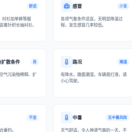
感冒
舒适
少发
、衬衫加单裤等服
各项气象条件适宜，无明显降温过
宜着针织长袖衬衫、
程，发生感冒几率较低。
染扩散条件
路况
良
潮湿
空气污染物稀释、扩
有降水，路面潮湿，车辆易打滑，请
小心驾驶。
中暑
不宜
无中暑风险
合垂钓。
天气舒适，令人神清气爽的一天，不