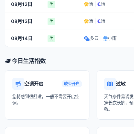
08月12日
晴
|
晴
优
08月13日
晴
|
晴
优
08月14日
多云
|
小雨
优
今日生活指数
空调开启
过敏
较少开启
您将感到很舒适，一般不需要开启空
天气条件易诱发
调。
穿长衣长裤，预
敏。