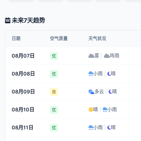
未来7天趋势
日期
空气质量
天气状况
08月07日
雾
|
阵雨
优
08月08日
小雨
|
晴
优
08月09日
多云
|
晴
良
08月10日
晴
|
小雨
优
08月11日
小雨
|
晴
优