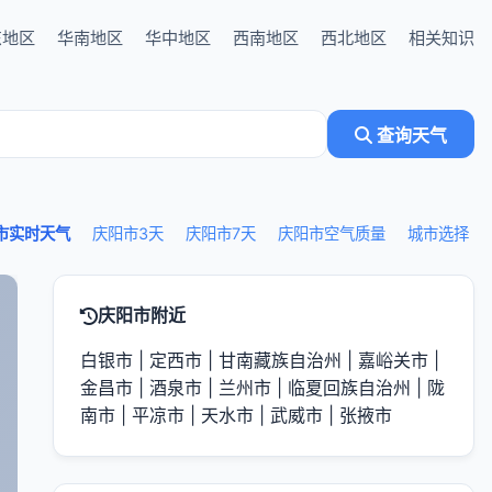
东地区
华南地区
华中地区
西南地区
西北地区
相关知识
查询天气
市实时天气
庆阳市3天
庆阳市7天
庆阳市空气质量
城市选择
庆阳市附近
白银市
|
定西市
|
甘南藏族自治州
|
嘉峪关市
|
金昌市
|
酒泉市
|
兰州市
|
临夏回族自治州
|
陇
南市
|
平凉市
|
天水市
|
武威市
|
张掖市