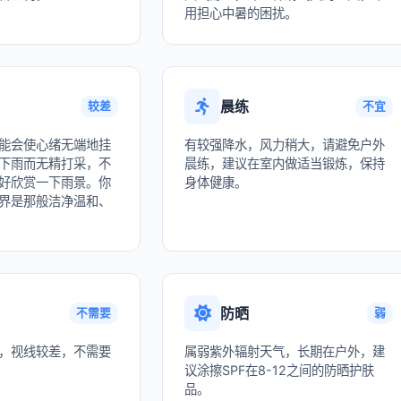
用担心中暑的困扰。
晨练
较差
不宜
能会使心绪无端地挂
有较强降水，风力稍大，请避免户外
下雨而无精打采，不
晨练，建议在室内做适当锻炼，保持
好欣赏一下雨景。你
身体健康。
界是那般洁净温和、
防晒
不需要
弱
，视线较差，不需要
属弱紫外辐射天气，长期在户外，建
议涂擦SPF在8-12之间的防晒护肤
品。