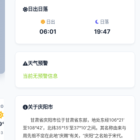
日出日落
日出
日落
06:01
19:47
天气预警
当前无预警信息
:00
03:00
关于庆阳市
04:00
11:00
05:00
0
甘肃省庆阳市位于甘肃省东部，地处东经106°21′
9°
19°
19°
22°
18°
至108°42′，北纬35°15′至37°10′之间。其名称由来与
-3
1-3
1-3
1-3
1-3
周先祖不窋在此地“庆赐”有关，“庆阳”之名始于宋代。