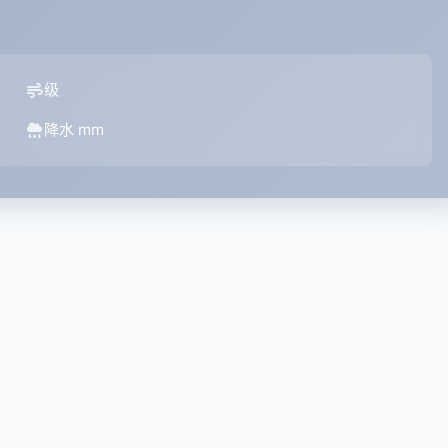
级
降水 mm