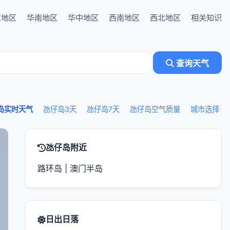
东地区
华南地区
华中地区
西南地区
西北地区
相关知识
查询天气
岛实时天气
氹仔岛3天
氹仔岛7天
氹仔岛空气质量
城市选择
氹仔岛附近
路环岛
|
澳门半岛
日出日落