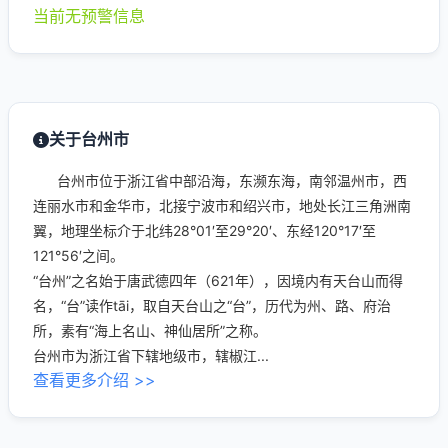
当前无预警信息
关于台州市
台州市位于浙江省中部沿海，东濒东海，南邻温州市，西
连丽水市和金华市，北接宁波市和绍兴市，地处长江三角洲南
翼，地理坐标介于北纬28°01′至29°20′、东经120°17′至
121°56′之间。
“台州”之名始于唐武德四年（621年），因境内有天台山而得
名，“台”读作tāi，取自天台山之“台”，历代为州、路、府治
所，素有“海上名山、神仙居所”之称。
台州市为浙江省下辖地级市，辖椒江...
查看更多介绍 >>