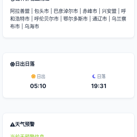
阿拉善盟
|
包头市
|
巴彦淖尔市
|
赤峰市
|
兴安盟
|
呼
和浩特市
|
呼伦贝尔市
|
鄂尔多斯市
|
通辽市
|
乌兰察
布市
|
乌海市
日出日落
日出
日落
05:10
19:31
天气预警
当前无预警信息