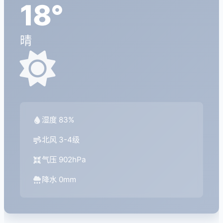
18°
晴
湿度 83%
北风 3-4级
气压 902hPa
降水 0mm