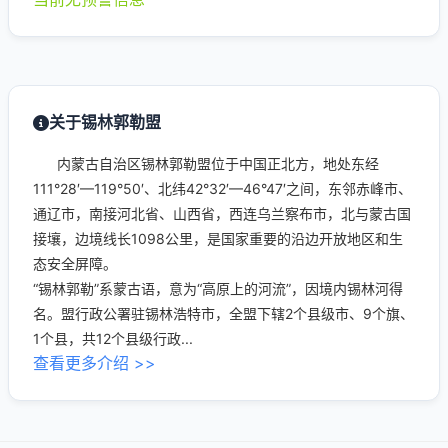
关于锡林郭勒盟
内蒙古自治区锡林郭勒盟位于中国正北方，地处东经
111°28′—119°50′、北纬42°32′—46°47′之间，东邻赤峰市、
通辽市，南接河北省、山西省，西连乌兰察布市，北与蒙古国
接壤，边境线长1098公里，是国家重要的沿边开放地区和生
态安全屏障。
“锡林郭勒”系蒙古语，意为“高原上的河流”，因境内锡林河得
名。盟行政公署驻锡林浩特市，全盟下辖2个县级市、9个旗、
1个县，共12个县级行政...
查看更多介绍 >>