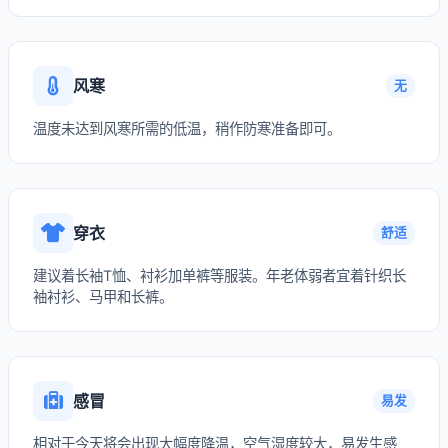
风寒
无
温度未达到风寒所需的低温，稍作防寒准备即可。
穿衣
舒适
建议着长袖T恤、衬衫加单裤等服装。年老体弱者宜着针织长
袖衬衫、马甲和长裤。
感冒
易发
相对于今天将会出现大幅度降温，空气湿度较大，易发生感